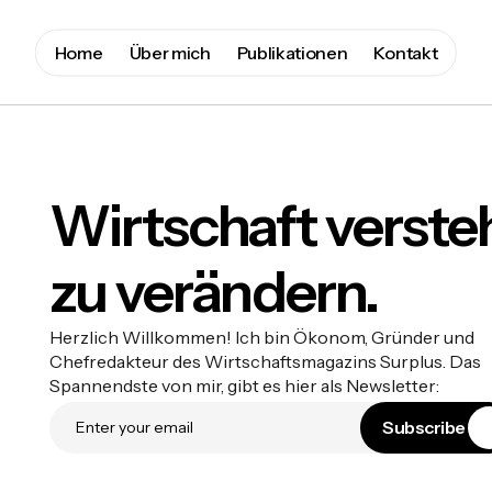
Home
Über mich
Publikationen
Kontakt
Wirtschaft verste
zu verändern.
Herzlich Willkommen! Ich bin Ökonom, Gründer und
Chefredakteur des Wirtschaftsmagazins Surplus. Das
Spannendste von mir, gibt es hier als Newsletter:
S
u
b
s
c
r
i
b
e