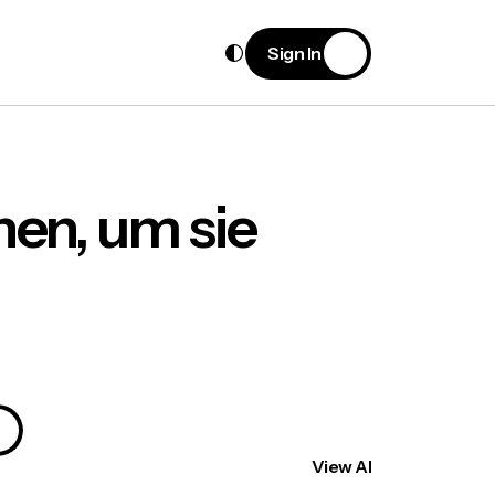
S
i
g
n
I
n
hen, um sie
View All