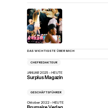
DAS WICHTIGSTE ÜBER MICH
CHEFREDAKTEUR
JANUAR 2025 – HEUTE
Surplus Magazin
Bei Surplus verantworte ich als Chefredakteu
die strategische inhaltliche Ausrichtung des
GESCHÄFTSFÜHRER
Magazin und analysiere das
wirtschaftspolitische Tagesgeschehen – zum
Oktober 2022 – HEUTE
Beispiel in meinem Newsletter Wochenbrief.
Brumaire Verlag