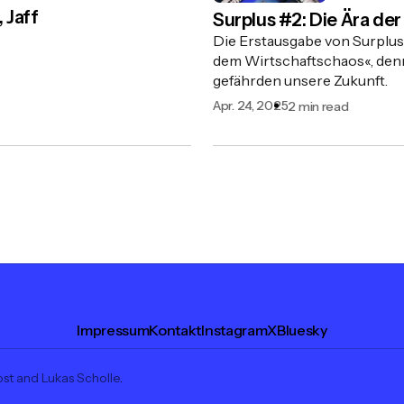
 Jaff
Surplus #2: Die Ära de
Die Erstausgabe von Surplus
dem Wirtschaftschaos«, den
gefährden unsere Zukunft.
Apr. 24, 2025
2 min read
Impressum
Kontakt
Instagram
X
Bluesky
st
and
Lukas Scholle
.